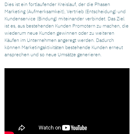
Dies ist ein fortlaufender Kreislauf, der die Phasen
Marketing (Aufmerksamkeit), Vertrieb (Entscheidung) und
Kundenservice (Bindung) miteinander verbindet. Das Ziel
ist es, aus bestehenden Kunden Promotern zu machen, die
wiederum neue Kunden gewinnen oder zu weiteren
Käufen im Unternehmen angeregt werden. Dadurch
können Marketingaktivitäten bestehende Kunden erneut
ansprechen und so neue Umsätze generieren.