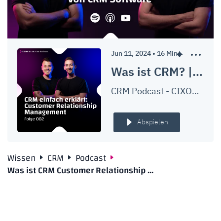
Jun 11, 2024
•
16
Min.
Was ist CRM? | CRM einfach erklärt | Customer Relationship Management | Die Evolution von CRM-Software | Ep. #002
CRM Podcast - CIXON Boosts Your Business
Abspielen
Wissen
CRM
Podcast
Was ist CRM Customer Relationship ...