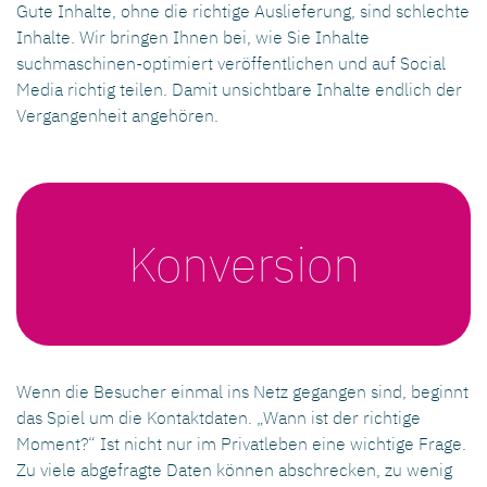
Gute Inhalte, ohne die richtige Auslieferung, sind schlechte
Inhalte. Wir bringen Ihnen bei, wie Sie Inhalte
suchmaschinen-optimiert veröffentlichen und auf Social
Media richtig teilen. Damit unsichtbare Inhalte endlich der
Vergangenheit angehören.
Konversion
Wenn die Besucher einmal ins Netz gegangen sind, beginnt
das Spiel um die Kontaktdaten. „Wann ist der richtige
Moment?“ Ist nicht nur im Privatleben eine wichtige Frage.
Zu viele abgefragte Daten können abschrecken, zu wenig