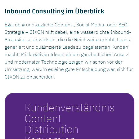
Inbound Consulting im Überblick
Egal ob grundsätzliche Content-, Social Media- oder SEO-
Strategie – CIXON hilft dabei, eine wasserdichte Inbound-
Strategie zu entwickeln, die die Reichweite erhöht, Leads
generiert und qualifizierte Leads zu begeisterten Kunden
macht.
Mit kreativen Ideen, einem ganzheitlichen Ansatz
und modernster Technologie zeigen wir schon vor der
Umsetzung, warum es eine gute Entscheidung war, sich für
CIXON zu entscheiden.
Kunden­verständnis
Content
Distribution