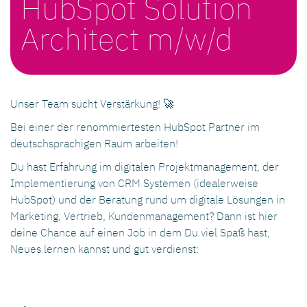
HubSpot Solution
Architect m/w/d
Unser Team sucht Verstärkung! 🚀
Bei einer der renommiertesten HubSpot Partner im
deutschsprachigen Raum arbeiten!
Du hast Erfahrung im digitalen Projektmanagement, der
Implementierung von CRM Systemen (idealerweise
HubSpot) und der Beratung rund um digitale Lösungen in
Marketing, Vertrieb, Kundenmanagement? Dann ist hier
deine Chance auf einen Job in dem Du viel Spaß hast,
Neues lernen kannst und gut verdienst: