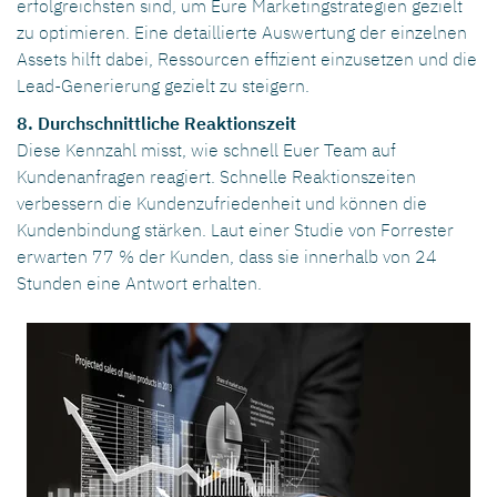
erfolgreichsten sind, um Eure Marketingstrategien gezielt
zu optimieren. Eine detaillierte Auswertung der einzelnen
Assets hilft dabei, Ressourcen effizient einzusetzen und die
Lead-Generierung gezielt zu steigern.
8. Durchschnittliche Reaktionszeit
Diese Kennzahl misst, wie schnell Euer Team auf
Kundenanfragen reagiert. Schnelle Reaktionszeiten
verbessern die Kundenzufriedenheit und können die
Kundenbindung stärken. Laut einer Studie von Forrester
erwarten 77 % der Kunden, dass sie innerhalb von 24
Stunden eine Antwort erhalten.