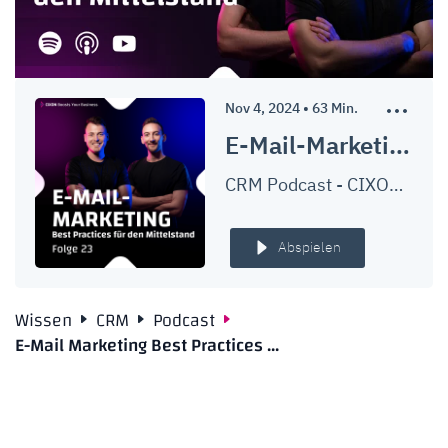
Nov 4, 2024
•
63
Min.
E-Mail-Marketing: Best Practices für den Mittelstand | E-Mail-Tools, Betreff, Personalisierung, A/B Testing & mehr | Ep. #023
CRM Podcast - CIXON Boosts Your Business
Abspielen
Wissen
CRM
Podcast
E-Mail Marketing Best Practices ...