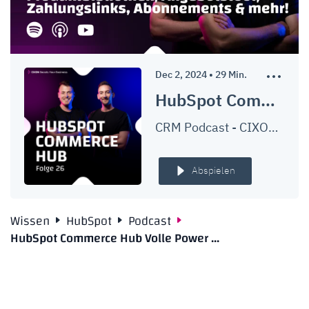
Dec 2, 2024
•
29
Min.
HubSpot Commerce Hub: Die volle Power der Kaufabwicklung direkt im CRM?! | Produktbibliothek, Angebotstool, Zahlungslinks, Abonnements & mehr | Ep. #026
CRM Podcast - CIXON Boosts Your Business
Abspielen
Wissen
HubSpot
Podcast
HubSpot Commerce Hub Volle Power ...