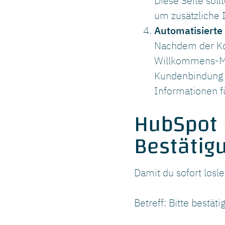
Diese Seite sol
um zusätzliche 
Automatisiert
Nachdem der Kon
Willkommens-Mai
Kundenbindung d
Informationen f
HubSpot D
Bestätig
Damit du sofort losl
Betreff: Bitte best