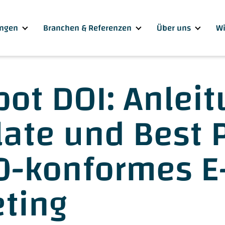
ngen
Branchen & Referenzen
Über uns
Wi
ot DOI: Anleit
ate und Best P
-konformes E-
ting