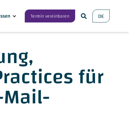
ssen
Termin vereinbaren
DE
ung,
ractices für
Mail-