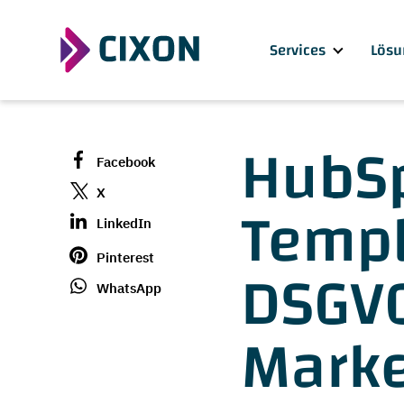
Services
Lösu
HubSp
Facebook
Templ
X
LinkedIn
DSGVO
Pinterest
WhatsApp
Marke