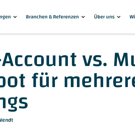
ngen
Branchen & Referenzen
Über uns
Wi
-Account vs. Mu
ot für mehrer
ngs
Wendt