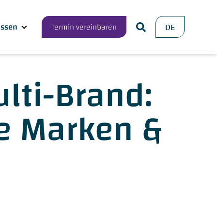
ssen
Termin vereinbaren
DE
lti-Brand:
e Marken &