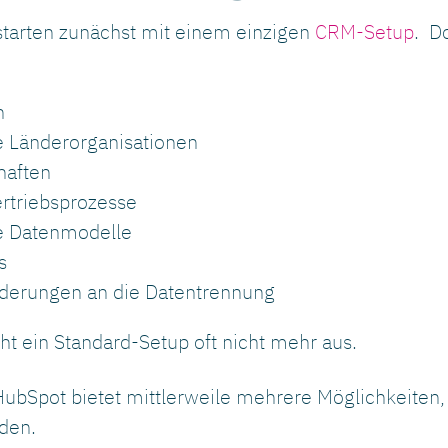
tarten zunächst mit einem einzigen
CRM-Setup
. D
n
e Länderorganisationen
haften
rtriebsprozesse
he Datenmodelle
s
rderungen an die Datentrennung
ht ein Standard-Setup oft nicht mehr aus.
 HubSpot bietet mittlerweile mehrere Möglichkeit
lden.