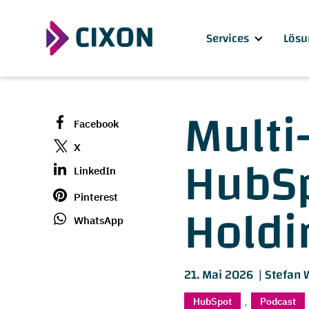
Services
Lösu
Multi
Facebook
HubSp
X
LinkedIn
Holdi
Pinterest
WhatsApp
21. Mai 2026 |
Stefan 
,
HubSpot
Podcast