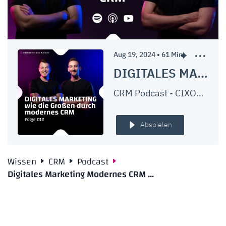
Aug 19, 2024
•
61
Min.
DIGITALES MARKETING wie die Großen durch modernes CRM | Content Marketing, SEO, Demand Generation & mehr | Ep. #012
CRM Podcast - CIXON Boosts Your Business
Abspielen
Wissen
CRM
Podcast
Digitales Marketing Modernes CRM ...