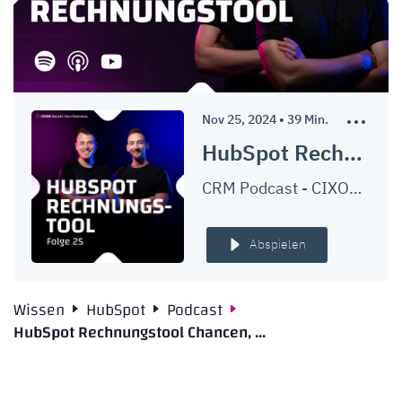
Nov 25, 2024
•
39
Min.
HubSpot Rechnungstool: Wie gut ist es wirklich? | CPQ - Rechnungen erstellen mit HubSpot | Ep. #025
CRM Podcast - CIXON Boosts Your Business
Abspielen
Wissen
HubSpot
Podcast
HubSpot Rechnungstool Chancen, ...