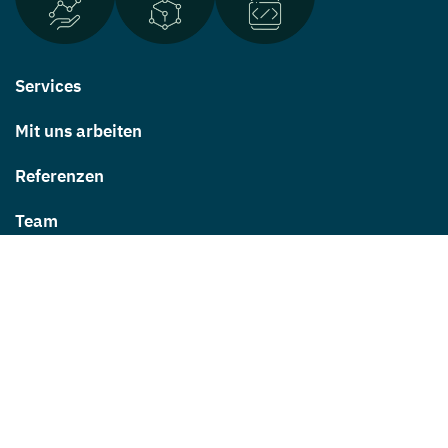
Services
Mit uns arbeiten
Referenzen
Team
Wissen
Impressum
Datenschutzerklärung
Wofür CIXON steht
C
orporate
I
dentity
: